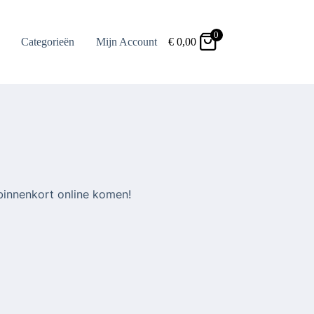
0
Categorieën
Mijn Account
€
0,00
binnenkort online komen!