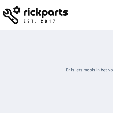
Ga
naar
de
inhoud
Er is iets moois in het