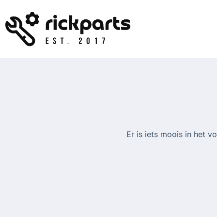
Ga
naar
de
inhoud
Er is iets moois in het