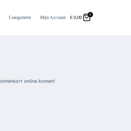
0
Categorieën
Mijn Account
€
0,00
binnenkort online komen!