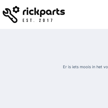
Ga
naar
de
inhoud
Er is iets moois in het