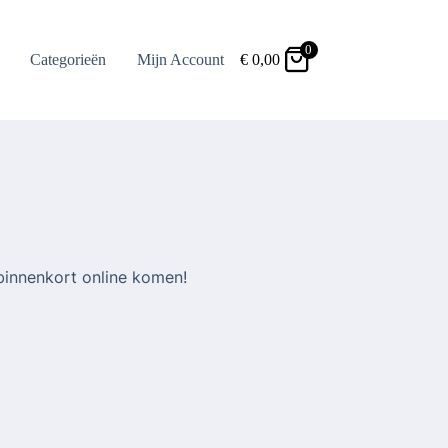
0
Categorieën
Mijn Account
€
0,00
binnenkort online komen!