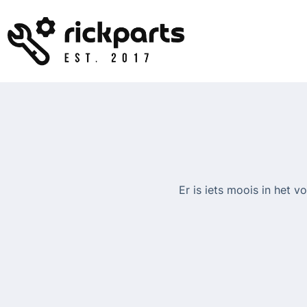
Ga
naar
de
inhoud
Er is iets moois in het