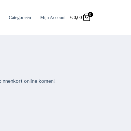
0
Categorieën
Mijn Account
€
0,00
binnenkort online komen!