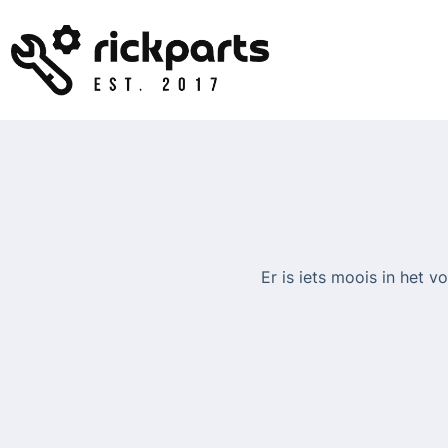
Ga
naar
de
inhoud
Er is iets moois in het