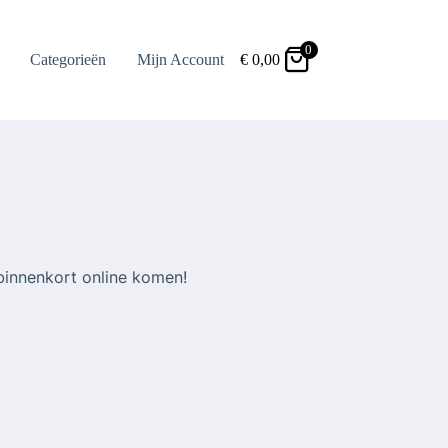
0
Categorieën
Mijn Account
€
0,00
binnenkort online komen!