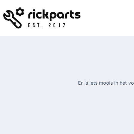
Ga
naar
de
inhoud
Er is iets moois in het