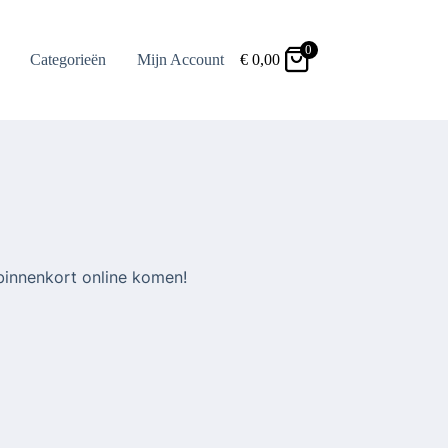
0
Categorieën
Mijn Account
€
0,00
binnenkort online komen!