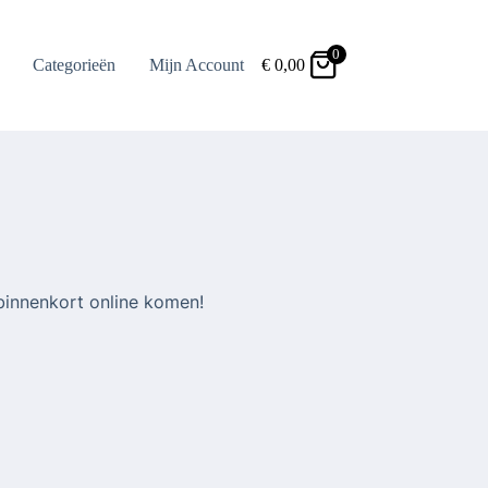
0
Categorieën
Mijn Account
€
0,00
binnenkort online komen!