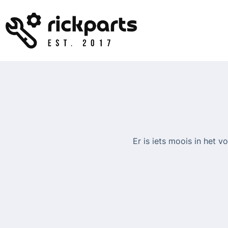
Ga
naar
de
inhoud
Er is iets moois in het