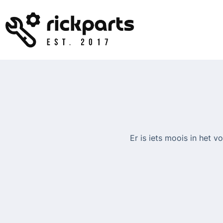
Ga
naar
de
inhoud
Er is iets moois in het