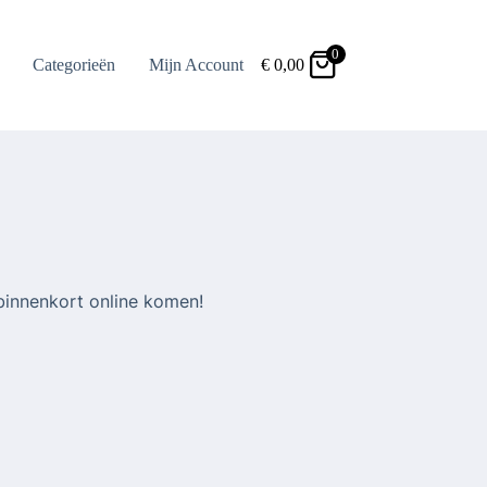
0
Categorieën
Mijn Account
€
0,00
binnenkort online komen!