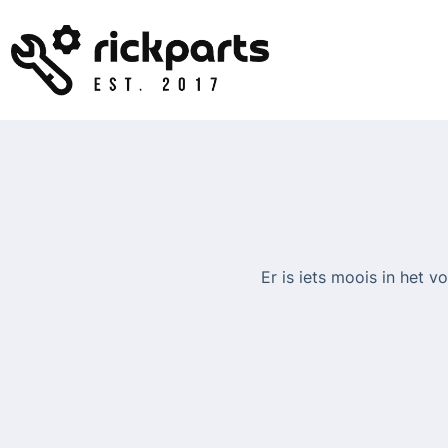
Ga
naar
de
inhoud
Er is iets moois in het