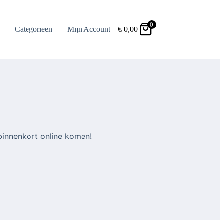
0
Categorieën
Mijn Account
€
0,00
binnenkort online komen!