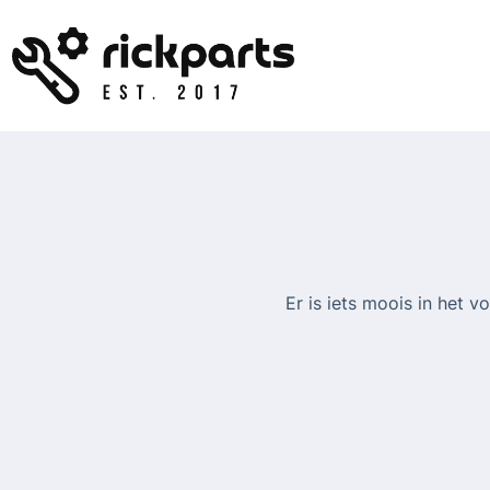
Ga
naar
de
inhoud
Er is iets moois in het