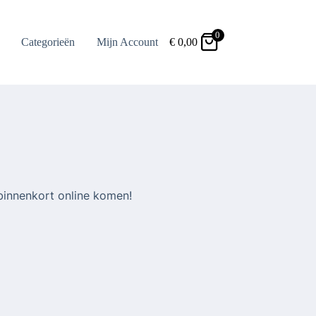
0
Categorieën
Mijn Account
€
0,00
binnenkort online komen!