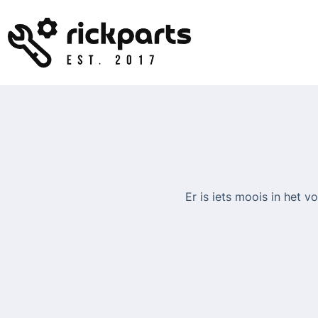
Ga
naar
de
inhoud
Er is iets moois in het