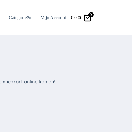
0
Categorieën
Mijn Account
€
0,00
binnenkort online komen!