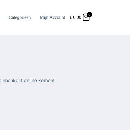
0
Categorieën
Mijn Account
€
0,00
binnenkort online komen!