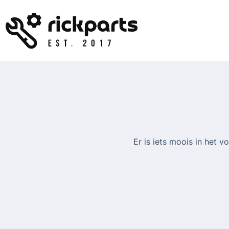
Ga
naar
de
inhoud
Er is iets moois in het