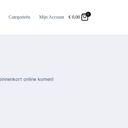
0
Categorieën
Mijn Account
€
0,00
binnenkort online komen!