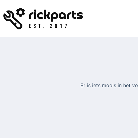
Ga
naar
de
inhoud
Er is iets moois in het