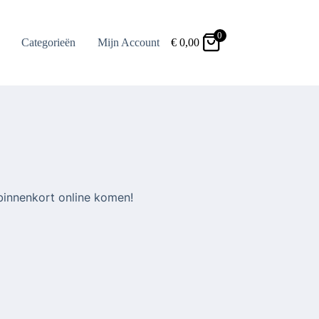
0
Categorieën
Mijn Account
€
0,00
binnenkort online komen!