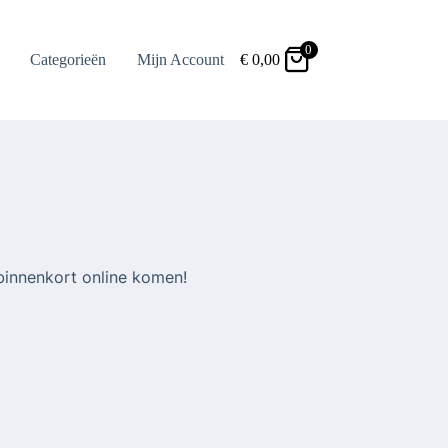
0
Categorieën
Mijn Account
€
0,00
binnenkort online komen!