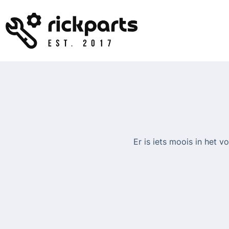
Ga
naar
de
inhoud
Er is iets moois in het