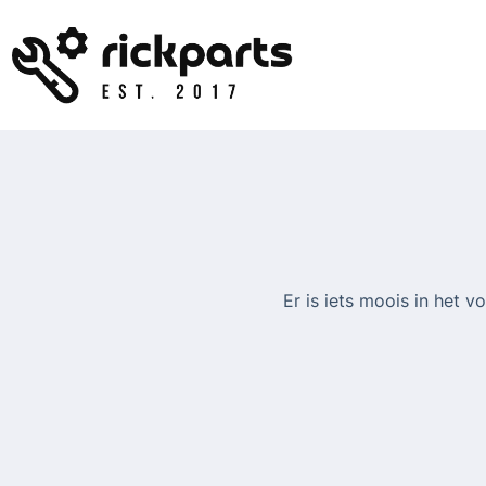
Ga
naar
de
inhoud
Er is iets moois in het