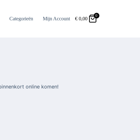
0
Categorieën
Mijn Account
€
0,00
binnenkort online komen!