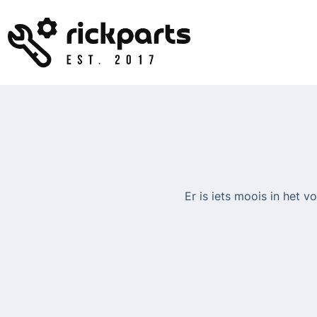
Ga
naar
de
inhoud
Er is iets moois in het