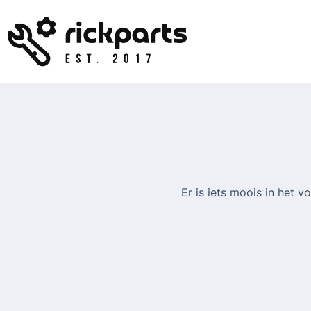
Ga
naar
de
inhoud
Er is iets moois in het