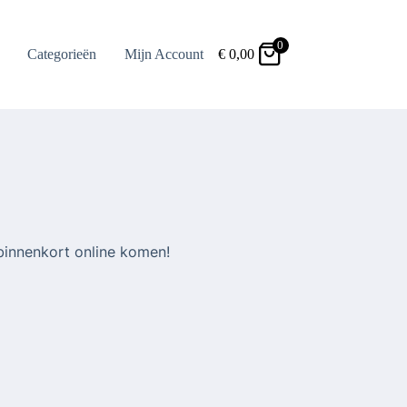
0
Categorieën
Mijn Account
€
0,00
binnenkort online komen!