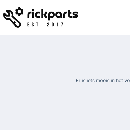
Ga
naar
de
inhoud
Er is iets moois in het