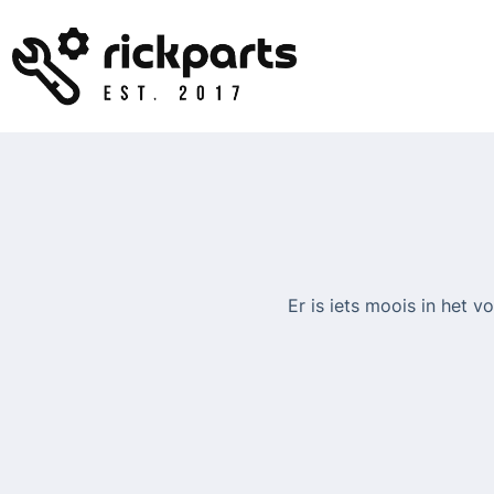
Ga
naar
de
inhoud
Er is iets moois in het