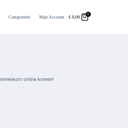
0
Categorieën
Mijn Account
€
0,00
binnenkort online komen!