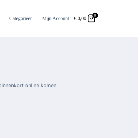
0
Categorieën
Mijn Account
€
0,00
binnenkort online komen!