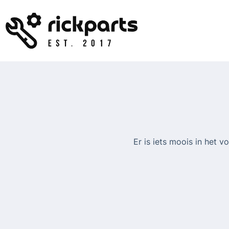
Ga
naar
de
inhoud
Er is iets moois in het