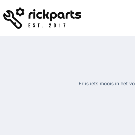
Ga
naar
de
inhoud
Er is iets moois in het