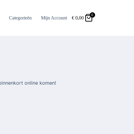
0
Categorieën
Mijn Account
€
0,00
binnenkort online komen!