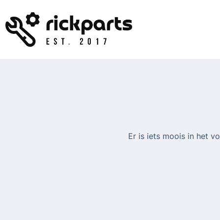
Ga
naar
de
inhoud
Er is iets moois in het