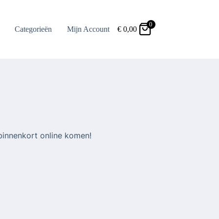
0
Categorieën
Mijn Account
€
0,00
binnenkort online komen!