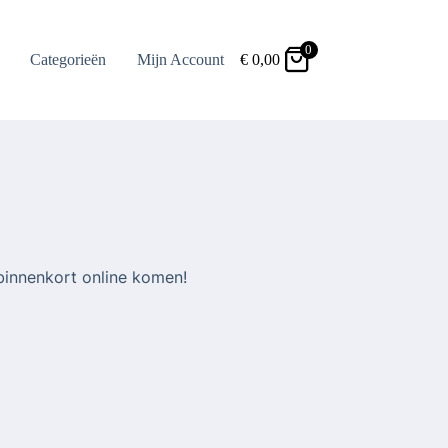
0
Categorieën
Mijn Account
€
0,00
binnenkort online komen!