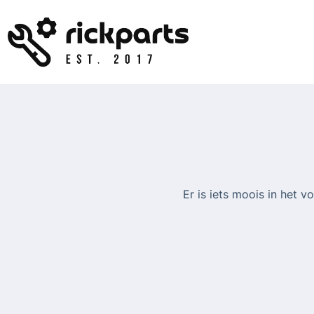
Ga
naar
de
inhoud
Er is iets moois in het