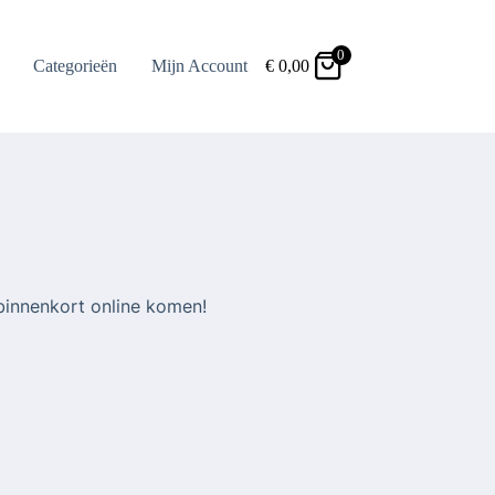
0
Categorieën
Mijn Account
€
0,00
binnenkort online komen!