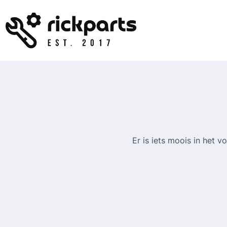
Ga
naar
de
inhoud
Er is iets moois in het