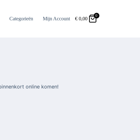
0
Categorieën
Mijn Account
€
0,00
binnenkort online komen!