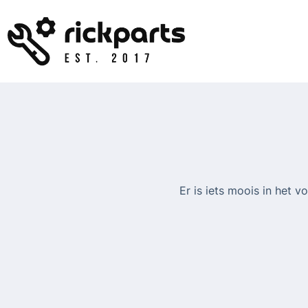
Ga
naar
de
inhoud
Er is iets moois in het