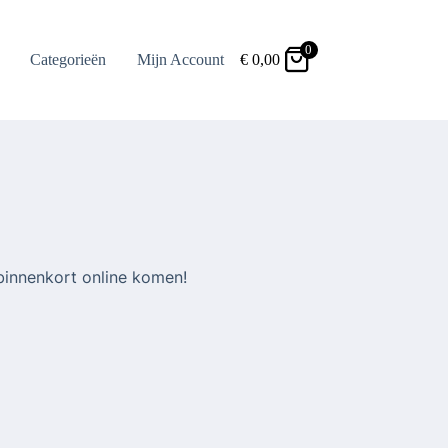
0
Categorieën
Mijn Account
€
0,00
binnenkort online komen!