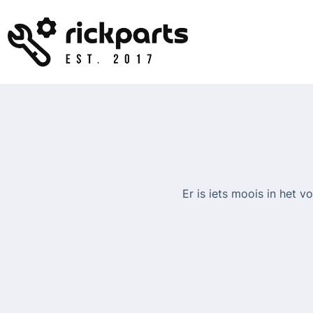
Ga
naar
de
inhoud
Er is iets moois in het