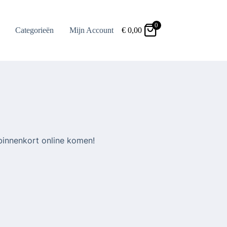
0
Categorieën
Mijn Account
€
0,00
binnenkort online komen!