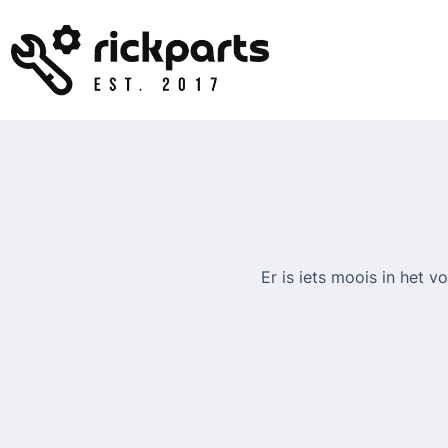
Ga
naar
de
inhoud
Er is iets moois in het