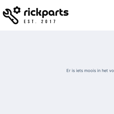
Ga
naar
de
inhoud
Er is iets moois in het