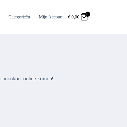
0
Categorieën
Mijn Account
€
0,00
binnenkort online komen!